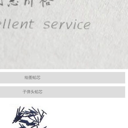
绘图铅芯
子弹头铅芯