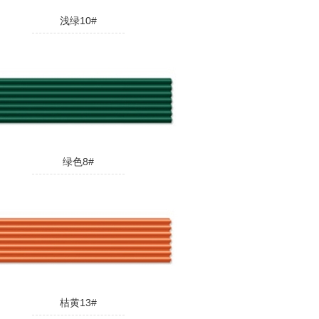
浅绿10#
绿色8#
桔黄13#